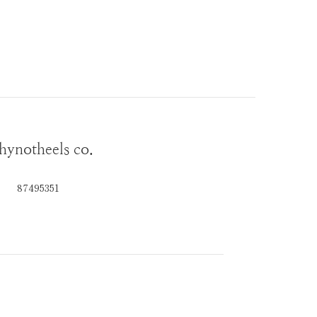
ynotheels co.
87495351