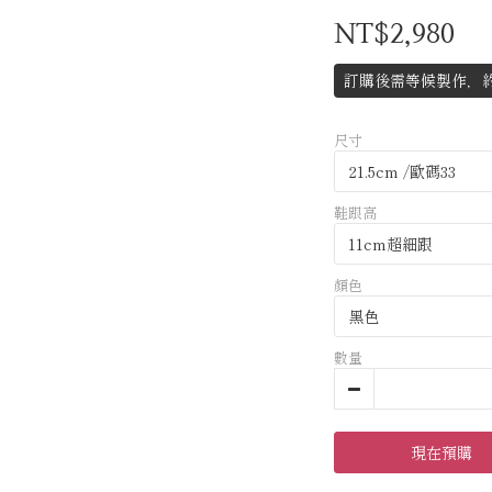
NT$2,980
訂購後需等候製作，約
尺寸
鞋跟高
顏色
數量
現在預購