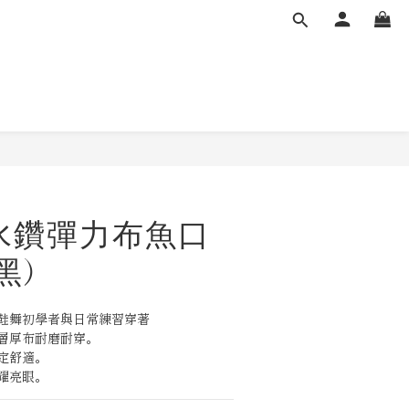
立即購買
er 水鑽彈力布魚口
黑)
鞋舞初學者與日常練習穿著
層厚布耐磨耐穿。
定舒適。
耀亮眼。