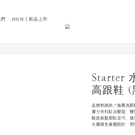
我們
NEW | 新品上市
Start
高跟鞋 (
品牌熱銷款！推薦高跟
彈力布料貼合腳型，雙
鞋底氣墊服貼足弓，穩
水鑽兩色漸變設計，閃